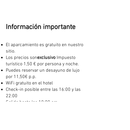
Información importante
El aparcamiento es gratuito en nuestro
sitio.
Los precios son
exclusivo
Impuesto
turístico 1,5
0 € por persona y noche.
Puedes reservar un desayuno de lujo
por 11,50€ p.p.
WiFi gratuito en el hotel
Check-in posible entre las 16:00 y las
22:00
Salida hasta las 10:00 am
Para cancelar, por favor consulte nuestra
política de cancelación.
aquí
No está permitido fumar en todo el
hotel.