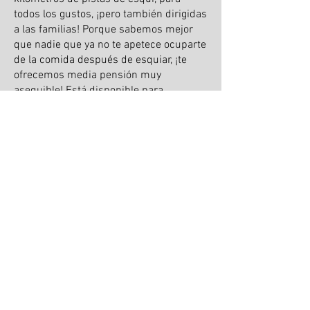
todos los gustos, ¡pero también dirigidas
a las familias! Porque sabemos mejor
que nadie que ya no te apetece ocuparte
de la comida después de esquiar, ¡te
ofrecemos media pensión muy
asequible! Está disponible para
estancias superiores a 3 días, de
diciembre a marzo. Pregunta por las
posibilidades.
Desde € 55,- p.p.p.n.
Contacto
Hôtel Rêve de la Vallée
Le Babory
43450 Blesle, France