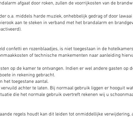
andalarm afgaat door roken, zullen de voorrijkosten van de brand
der o.a. middels harde muziek, onhebbelijk gedrag of door lawaai
ierook aan te steken in verband met het brandalarm en brandgeva
activeerd).
ld confetti en rozenblaadjes, is niet toegestaan in de hotelkamers
oonmaakkosten of technische mankementen naar aanleiding hiervan
asten op de kamer te ontvangen. Indien er wel andere gasten op
boete in rekening gebracht.
 het toegestane aantal.
vervuild achter te laten. Bij normaal gebruik liggen er hooguit wa
 situatie die het normale gebruik overtreft rekenen wij u schoonm
ande regels houdt kan dit leiden tot onmiddellijke verwijdering, 