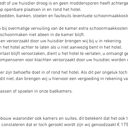
eedt of uw huisdier droog is en geen moddersporen heeft achterge
op openbare plaatsen in en rond het hotel.
ze bedden, banken, stoelen en fauteuils (eventuele schoonmaakkos
 bij overmatige vervuiling van de kamer extra schoonmaakkosten
 schoonmaken niet alleen in de kamer blijft.
n veroorzaakt door uw huisdier brengen wij bij u in rekening.
in het hotel achter te laten als u niet aanwezig bent in het hotel.
last blijft veroorzaken, dient u het hotel te verlaten, u ontvangt ge
ompenseren voor klachten veroorzaakt door uw huisdier, worden 
r ​​zijn behoefte doet in of rond het hotel. Als dit per ongeluk toc
 niet, dan brengen wij u hiervoor een vergoeding in rekening van
 wassen of spoelen in onze badkamers.
gebouw waaronder ook kamers en suites, dit betekent dat het ook 
j constateren dat er toch gerookt wordt zijn wij genoodzaakt € 17