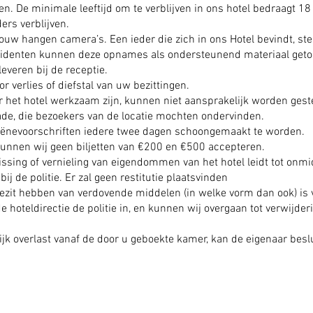
en. De minimale leeftijd om te verblijven in ons hotel bedraagt 18
rs verblijven.
ouw hangen camera’s. Een ieder die zich in ons Hotel bevindt, st
ncidenten kunnen deze opnames als ondersteunend materiaal get
everen bij de receptie.
or verlies of diefstal van uw bezittingen.
 het hotel werkzaam zijn, kunnen niet aansprakelijk worden gestel
de, die bezoekers van de locatie mochten ondervinden.
iënevoorschriften iedere twee dagen schoongemaakt te worden.
 kunnen wij geen biljetten van €200 en €500 accepteren.
ssing of vernieling van eigendommen van het hotel leidt tot onmid
bij de politie. Er zal geen restitutie plaatsvinden
bezit hebben van verdovende middelen (in welke vorm dan ook) is 
e hoteldirectie de politie in, en kunnen wij overgaan tot verwijde
ijk overlast vanaf de door u geboekte kamer, kan de eigenaar bes