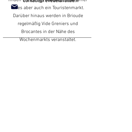
finden Sie lokale Produkte, im Sommer
contact@revedelavallee.fr
ist es aber auch ein Touristenmarkt.
Darüber hinaus werden in Brioude
regelmäßig Vide Greniers und
Brocantes in der Nähe des
Wochenmarkts veranstaltet.
Mentions légales
Sehr gemütlich!
Öffnungszeiten
Fragen Sie an der Rezeption nach dem
Bleib informiert
aktuellen Zeitplan.
Folgen Sie uns
Abonnieren Sie unseren Newsletter
und erhalten Sie exklusive Angebote
oder Neuigkeiten.