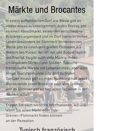
Märkte und Brocantes
In einem authentischen Dorf wie Blesle gibt es
immer etwas zu unternehmen. Jeden Freitag gibt
es einen Abendmarkt, es werden verschiedene
Brocantes organisiert und im Dorf herrscht immer
Leben (besonders im Sommer). Im Herzen von
Blesle gibt es einen sehr großen Flohladen (La
maison des Puces), der im Juli und August täglich
geöffnet ist. Es gibt auch viele Märkte in den
umliegenden Dörfern und Städten. Typische
französische Märkte mit Lebensmitteln, aber auch
einige Touristenmärkte sind dort zu finden.
Darüber hinaus gibt es in der Nachbarschaft jedes
Wochenende einen Brocante oder Vide Grenier,
und im Sommer gibt es fast jeden Tag einen in der
Nachbarschaft.
Fragen Sie nach weiteren Informationen, wo und
wann Sie einen Markt oder Vide-
Grenier-/Flohmarkt finden können
an der Rezeption.​
Typisch französisch