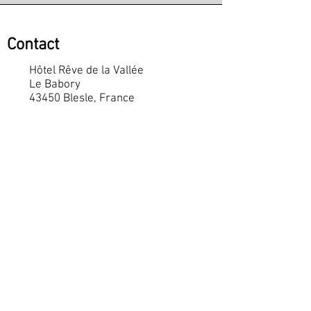
Contact
Hôtel Rêve de la Vallée
Le Babory
43450 Blesle, France
0033 4 71 76 28 98
contact@revedelavallee.fr
Mentions légales
Openingstijden